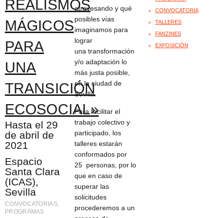
REALISMOS
atravesando y qué
CONVOCATORIA
posibles vías
MÁGICOS
TALLERES
imaginamos para
FANZINES
lograr
PARA
EXPOSICIÓN
una transformación
y/o adaptación lo
UNA
más justa posible,
en la ciudad de
TRANSICIÓN
Sevilla.
ECOSOCIAL»​
Para facilitar el
trabajo colectivo y
Hasta el 29
participado, los
de abril de
2021
talleres estarán
conformados por
Espacio
25 personas, por lo
Santa Clara
que en caso de
(ICAS),
superar las
Sevilla
solicitudes
CONVOCATORIAS
,
procederemos a un
PROGRAMAS