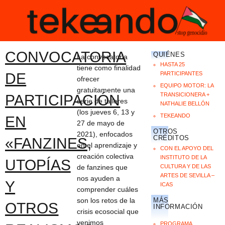
CONVOCATORIA
QUIÉNES
La convocatoria
HASTA 25
tiene como finalidad
DE
PARTICIPANTES
ofrecer
EQUIPO MOTOR: LA
gratuitamente una
TRANSICIONERA +
PARTICIPACIÓN
serie de talleres
NATHALIE BELLÓN
(los jueves 6, 13 y
TEKEANDO
EN
27 de mayo de
OTROS
2021), enfocados
CRÉDITOS
«FANZINES,
en el aprendizaje y
CON EL APOYO DEL
creación colectiva
INSTITUTO DE LA
UTOPÍAS
CULTURA Y DE LAS
de fanzines que
ARTES DE SEVILLA –
nos ayuden a
Y
ICAS
comprender cuáles
MÁS
son los retos de la
OTROS
INFORMACIÓN
crisis ecosocial que
venimos
PROGRAMA