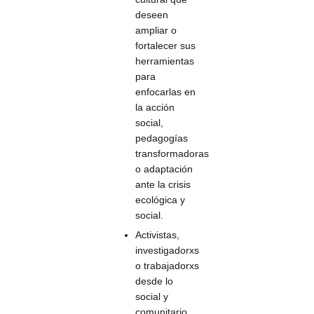
deseen
ampliar o
fortalecer sus
herramientas
para
enfocarlas en
la acción
social,
pedagogías
transformadoras
o adaptación
ante la crisis
ecológica y
social.
Activistas,
investigadorxs
o trabajadorxs
desde lo
social y
comunitario,